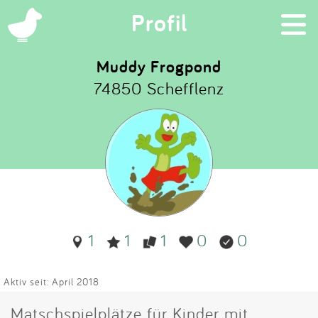
×
Profil
Muddy Frogpond
74850 Schefflenz
Suchen
Eintragen
App
Blog
1
1
1
0
0
Partner
Kontakt
Aktiv seit: April 2018
Matschspielplätze für Kinder mit