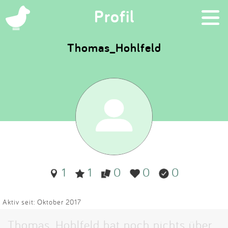
×
Profil
Thomas_Hohlfeld
Suchen
Eintragen
App
Blog
1
1
0
0
0
Partner
Kontakt
Aktiv seit: Oktober 2017
Thomas_Hohlfeld hat noch nichts über