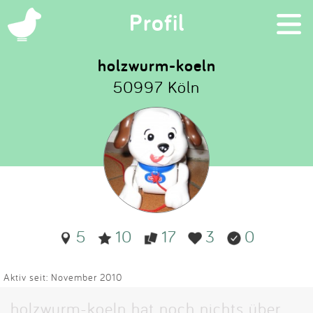
×
Profil
holzwurm-koeln
50997 Köln
Suchen
Eintragen
App
Blog
5
10
17
3
0
Partner
Kontakt
Aktiv seit: November 2010
holzwurm-koeln hat noch nichts über