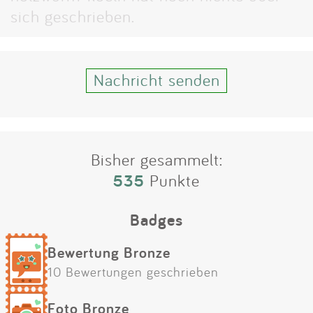
Impressum
sich geschrieben.
Anmelden
Nachricht senden
Bisher gesammelt:
535
Punkte
Badges
Bewertung Bronze
10 Bewertungen geschrieben
Foto Bronze