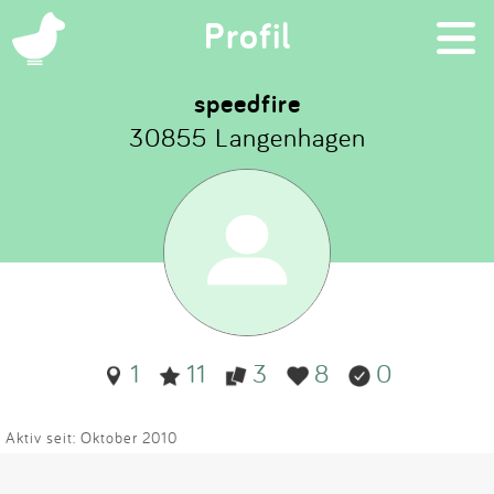
×
Profil
speedfire
30855 Langenhagen
Suchen
Eintragen
App
Blog
1
11
3
8
0
Partner
Kontakt
Aktiv seit: Oktober 2010
...