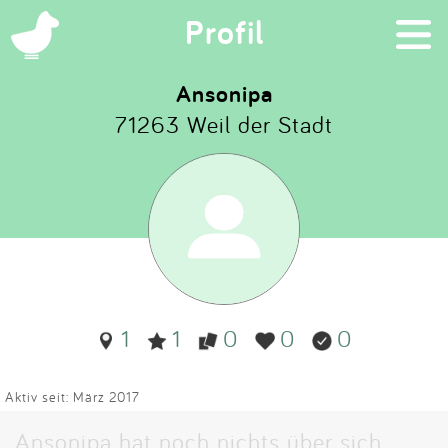
×
Profil
Ansonipa
71263 Weil der Stadt
Suchen
Eintragen
App
Blog
1
1
0
0
0
Partner
Kontakt
Aktiv seit: März 2017
Ansonipa hat noch nichts über sich