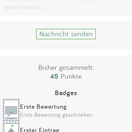
Impressum
geschrieben.
Anmelden
Nachricht senden
Bisher gesammelt:
45
Punkte
Badges
Erste Bewertung
Erste Bewertung geschrieben
Erster Eintrag