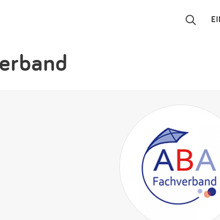
E
verband
Suchen
Eintragen
App
Blog
Partner
Kontakt