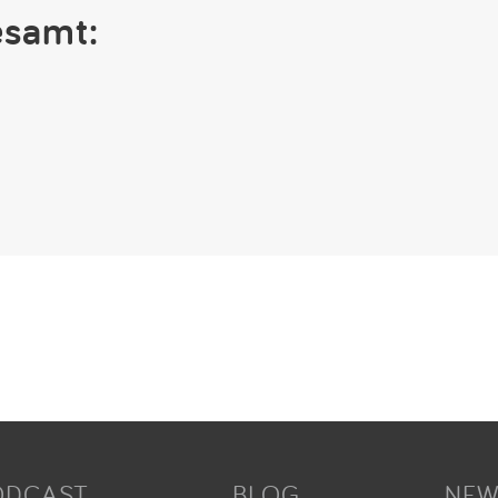
esamt:
ODCAST
BLOG
NEW