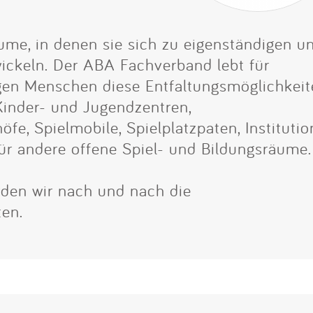
Impressum
ume, in denen sie sich zu eigenständigen u
Anmelden
ickeln. Der ABA Fachverband lebt für
ungen Menschen diese Entfaltungsmöglichkei
Kinder- und Jugendzentren,
fe, Spielmobile, Spielplatzpaten, Instituti
ür andere offene Spiel- und Bildungsräume.
erden wir nach und nach die
ten.