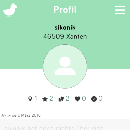
×
Profil
sikonik
46509 Xanten
Suchen
Eintragen
App
Blog
1
2
2
0
0
Partner
Kontakt
Aktiv seit: März 2016
sikonik hat noch nichts über sich