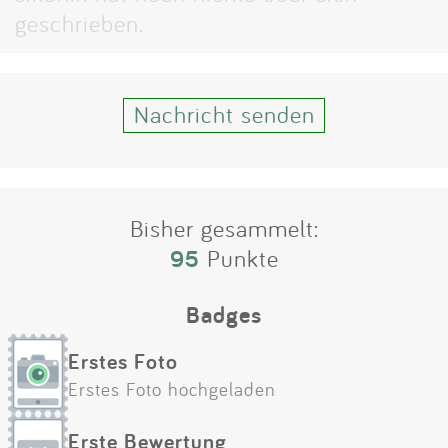
Impressum
geschrieben.
Anmelden
Nachricht senden
Bisher gesammelt:
95
Punkte
Badges
Erstes Foto
Erstes Foto hochgeladen
Erste Bewertung