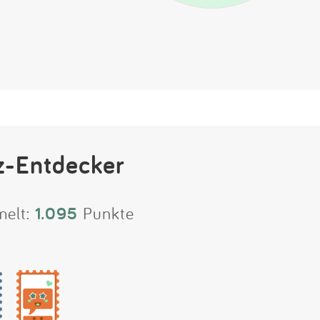
z-Entdecker
melt:
1.095
Punkte