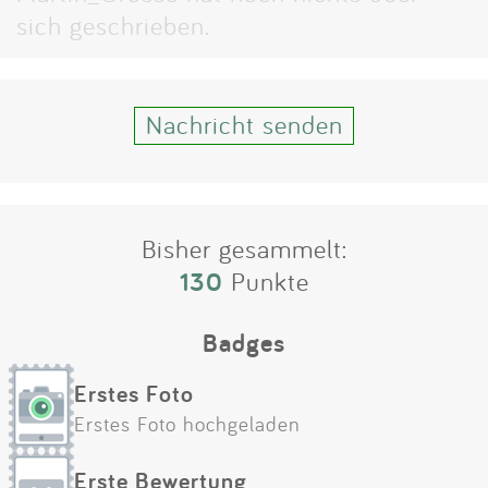
Impressum
sich geschrieben.
Anmelden
Nachricht senden
Bisher gesammelt:
130
Punkte
Badges
Erstes Foto
Erstes Foto hochgeladen
Erste Bewertung