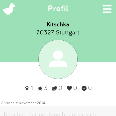
×
Profil
Kitschka
70327 Stuttgart
Suchen
Eintragen
App
Blog
1
3
0
0
0
Partner
Kontakt
Aktiv seit: November 2014
Kitschka hat noch nichts über sich