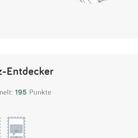
z-Entdecker
melt:
195
Punkte