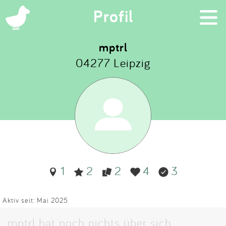
×
Profil
mptrl
04277 Leipzig
Suchen
Eintragen
App
Blog
1
2
2
4
3
Partner
Kontakt
Aktiv seit: Mai 2025
mptrl hat noch nichts über sich