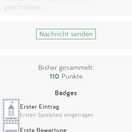
Impressum
geschrieben.
Anmelden
Nachricht senden
Bisher gesammelt:
110
Punkte
Badges
Erster Eintrag
Ersten Spielplatz eingetragen
Erste Bewertung