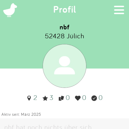
×
Profil
nbf
52428 Jülich
Suchen
Eintragen
App
Blog
2
3
0
0
0
Partner
Kontakt
Aktiv seit: März 2025
nbf hat noch nichts über sich