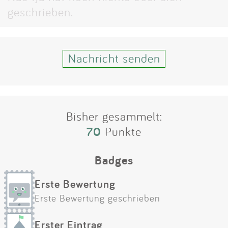
Impressum
geschrieben.
Anmelden
Nachricht senden
Bisher gesammelt:
70
Punkte
Badges
Erste Bewertung
Erste Bewertung geschrieben
Erster Eintrag