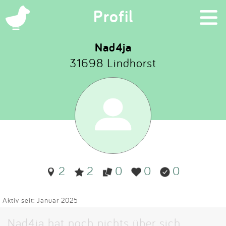
×
Profil
Nad4ja
31698 Lindhorst
Suchen
Eintragen
App
Blog
2
2
0
0
0
Partner
Kontakt
Aktiv seit: Januar 2025
Nad4ja hat noch nichts über sich