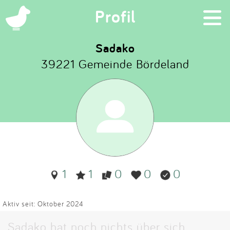
×
Profil
Sadako
39221 Gemeinde Bördeland
Suchen
Eintragen
App
Blog
1
1
0
0
0
Partner
Kontakt
Aktiv seit: Oktober 2024
Sadako hat noch nichts über sich