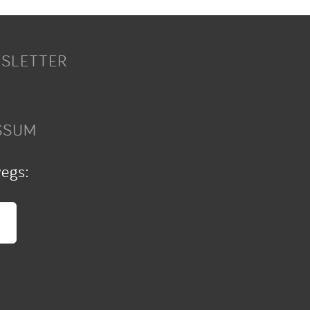
SLETTER
SSUM
wegs: