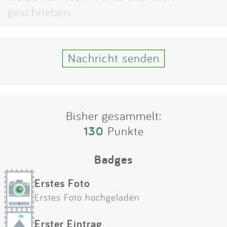
Impressum
geschrieben.
Anmelden
Nachricht senden
Bisher gesammelt:
130
Punkte
Badges
Erstes Foto
Erstes Foto hochgeladen
Erster Eintrag