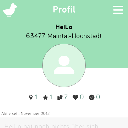
×
Profil
HeiLo
63477 Maintal-Hochstadt
Suchen
Eintragen
App
Blog
1
1
7
0
0
Partner
Kontakt
Aktiv seit: November 2012
HeiLo hat noch nichts über sich