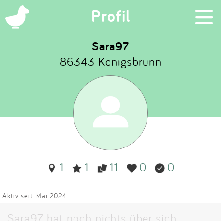
×
Profil
Sara97
86343 Königsbrunn
Suchen
Eintragen
App
Blog
1
1
11
0
0
Partner
Kontakt
Aktiv seit: Mai 2024
Sara97 hat noch nichts über sich