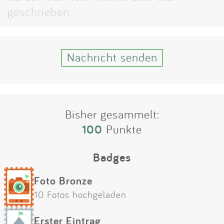
Impressum
geschrieben.
Anmelden
Nachricht senden
Bisher gesammelt:
100
Punkte
Badges
Foto Bronze
10 Fotos hochgeladen
Erster Eintrag