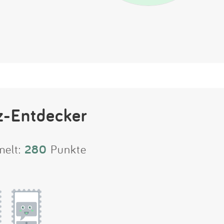
z-Entdecker
melt:
280
Punkte