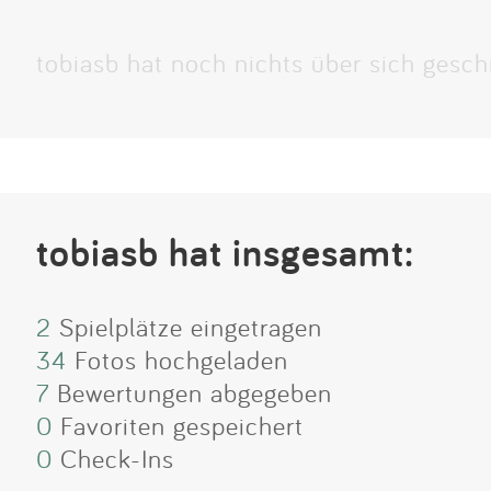
tobiasb hat noch nichts über sich gesch
tobiasb hat insgesamt:
2
Spielplätze eingetragen
34
Fotos hochgeladen
7
Bewertungen abgegeben
0
Favoriten gespeichert
0
Check-Ins