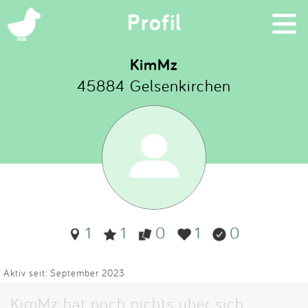
×
Profil
KimMz
45884 Gelsenkirchen
Suchen
Eintragen
App
Blog
1
1
0
1
0
Partner
Kontakt
Aktiv seit: September 2023
KimMz hat noch nichts über sich