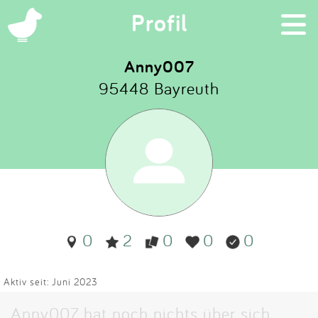
×
Profil
Anny007
95448 Bayreuth
Suchen
Eintragen
App
Blog
0
2
0
0
0
Partner
Kontakt
Aktiv seit: Juni 2023
Anny007 hat noch nichts über sich