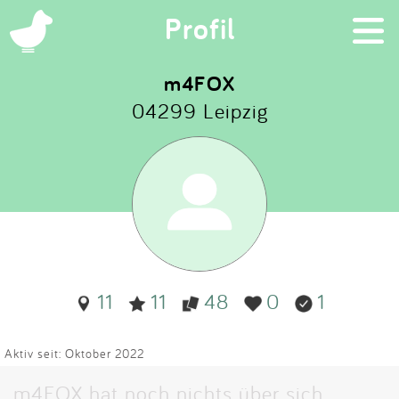
×
Profil
m4FOX
04299 Leipzig
Suchen
Eintragen
App
Blog
11
11
48
0
1
Partner
Kontakt
Aktiv seit: Oktober 2022
m4FOX hat noch nichts über sich