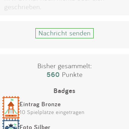
Impressum
geschrieben.
Anmelden
Nachricht senden
Bisher gesammelt:
560
Punkte
Badges
Eintrag Bronze
10 Spielplätze eingetragen
Foto Silber