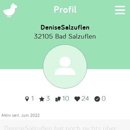
×
Profil
DeniseSalzuflen
32105 Bad Salzuflen
Suchen
Eintragen
App
Blog
1
3
10
24
0
Partner
Kontakt
Aktiv seit: Juni 2022
DeniseSalzuflen hat noch nichts über