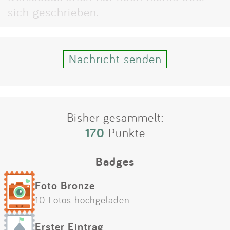
Impressum
sich geschrieben.
Anmelden
Nachricht senden
Bisher gesammelt:
170
Punkte
Badges
Foto Bronze
10 Fotos hochgeladen
Erster Eintrag