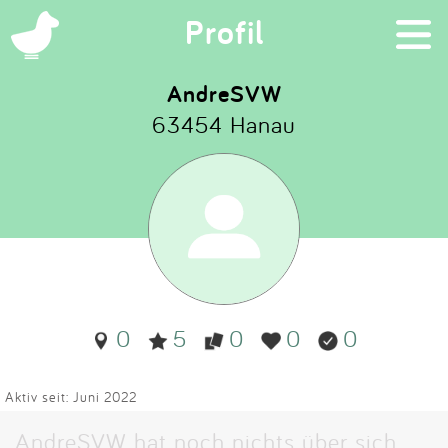
×
Profil
AndreSVW
63454 Hanau
Suchen
Eintragen
App
Blog
0
5
0
0
0
Partner
Kontakt
Aktiv seit: Juni 2022
AndreSVW hat noch nichts über sich