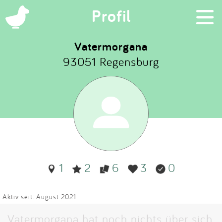
×
Profil
Vatermorgana
93051 Regensburg
Suchen
Eintragen
App
Blog
1
2
6
3
0
Partner
Kontakt
Aktiv seit: August 2021
Vatermorgana hat noch nichts über sich