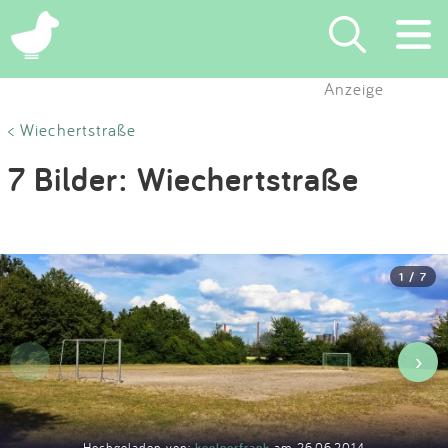
×
Anzeige
Suchen
< Wiechertstraße
7 Bilder: Wiechertstraße
Eintragen
App
1 / 7
Blog
Partner
‹
›
Kontakt
Hochgeladen von:
koelnerfrank
am 26.06.2014