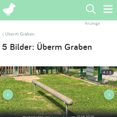
×
Anzeige
Suchen
< Überm Graben
5 Bilder: Überm Graben
Eintragen
App
4 / 5
Blog
Partner
‹
›
Kontakt
Hochgeladen von:
EmilonTour
am 19.06.2025