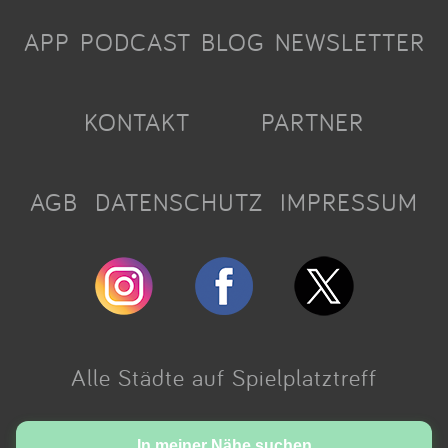
APP
PODCAST
BLOG
NEWSLETTER
KONTAKT
PARTNER
AGB
DATENSCHUTZ
IMPRESSUM
Alle Städte auf Spielplatztreff
Made with love in Cologne.
In meiner Nähe suchen