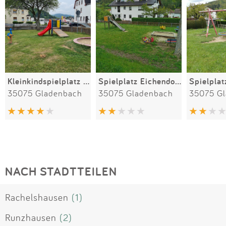
Kleinkindspielplatz Auweg
Spielplatz Eichendorffstraße
35075 Gladenbach
35075 Gladenbach
35075 G
NACH STADTTEILEN
Rachelshausen
(1)
Runzhausen
(2)