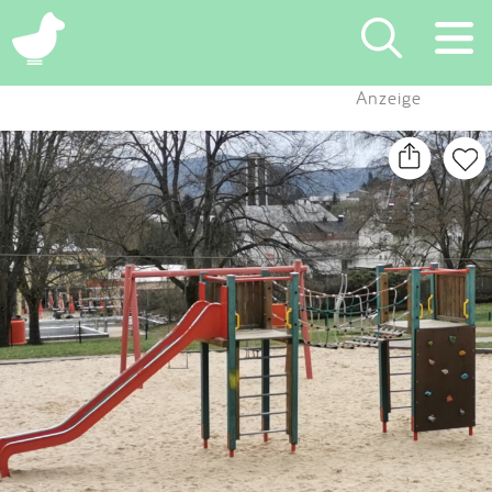
×
Anzeige
Suchen
Eintragen
App
Blog
Partner
Kontakt