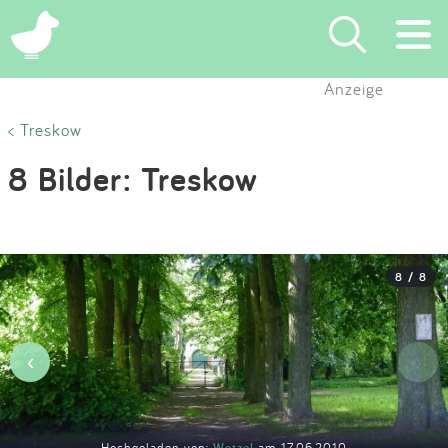
×
Anzeige
Suchen
< Treskow
8 Bilder: Treskow
Eintragen
App
8 / 8
Blog
Partner
‹
›
Kontakt
Hochgeladen von:
Wetzel
am 17.06.2010