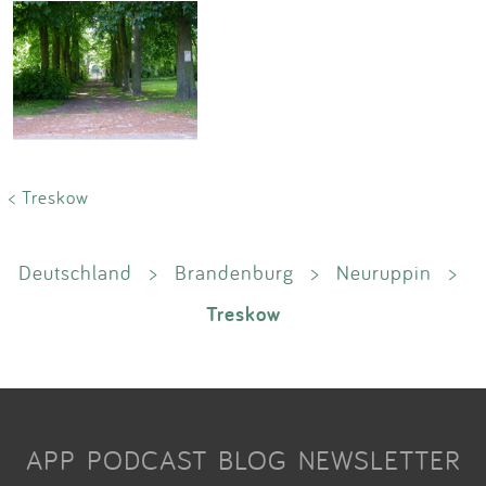
< Treskow
Deutschland
>
Brandenburg
>
Neuruppin
>
Treskow
APP
PODCAST
BLOG
NEWSLETTER