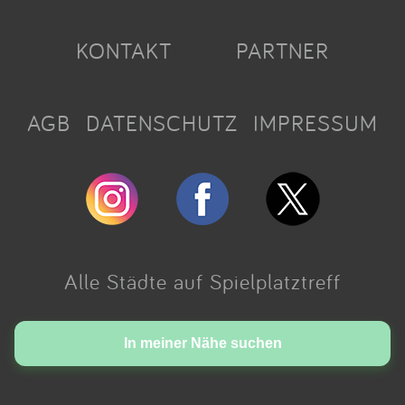
KONTAKT
PARTNER
AGB
DATENSCHUTZ
IMPRESSUM
Alle Städte auf Spielplatztreff
Made with love in Cologne.
In meiner Nähe suchen