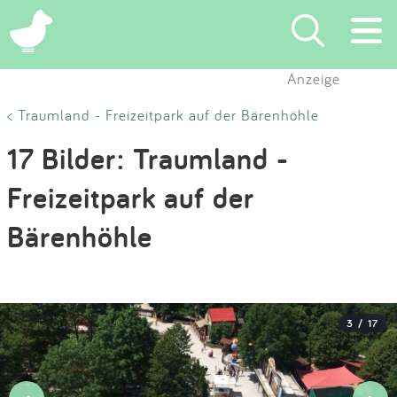
×
Anzeige
Suchen
< Traumland - Freizeitpark auf der Bärenhöhle
17 Bilder: Traumland -
Eintragen
Freizeitpark auf der
App
Bärenhöhle
Blog
Partner
3 / 17
Kontakt