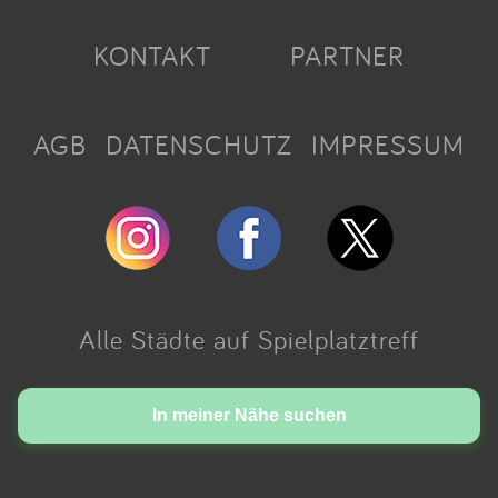
KONTAKT
PARTNER
AGB
DATENSCHUTZ
IMPRESSUM
Alle Städte auf Spielplatztreff
Made with love in Cologne.
In meiner Nähe suchen