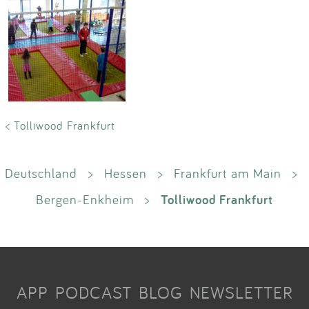
< Tolliwood Frankfurt
Deutschland
>
Hessen
>
Frankfurt am Main
>
Tolliwood Frankfurt
Bergen-Enkheim
>
APP
PODCAST
BLOG
NEWSLETTER