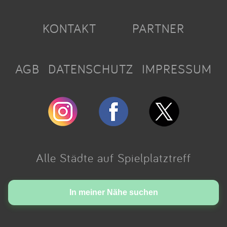
KONTAKT
PARTNER
AGB
DATENSCHUTZ
IMPRESSUM
Alle Städte auf Spielplatztreff
Made with love in Cologne.
In meiner Nähe suchen