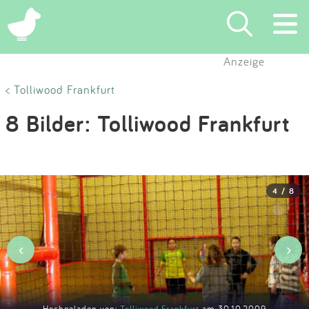
×
Anzeige
Suchen
< Tolliwood Frankfurt
8 Bilder: Tolliwood Frankfurt
Eintragen
App
4 / 8
Blog
Partner
‹
›
Kontakt
Hochgeladen von:
Tolliwood Frankfurt
am 30.10.2009