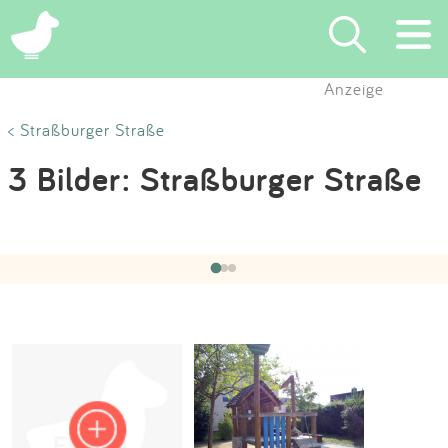
×
Anzeige
Suchen
< Straßburger Straße
3 Bilder: Straßburger Straße
Eintragen
App
Hochgeladen von:
Olla
am 15.09.2020
‹
›
1 / 3
Blog
Partner
Kontakt