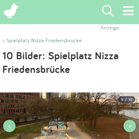
×
Anzeige
Suchen
< Spielplatz Nizza Friedensbrücke
10 Bilder: Spielplatz Nizza
Eintragen
Friedensbrücke
App
Blog
9 / 10
Partner
Kontakt
‹
›