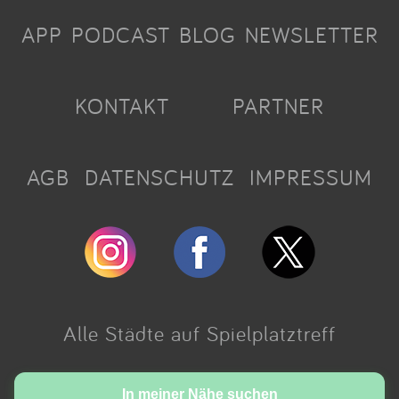
APP
PODCAST
BLOG
NEWSLETTER
KONTAKT
PARTNER
AGB
DATENSCHUTZ
IMPRESSUM
Alle Städte auf Spielplatztreff
Made with love in Cologne.
In meiner Nähe suchen