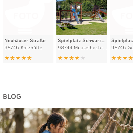
Neuhäuser Straße
Spielplatz Schwarzmühle
Spielplat
98746 Katzhütte
98744 Meuselbach-Schwarzmühle
98746 Go
BLOG