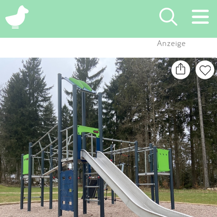
×
Anzeige
Suchen
Eintragen
App
Blog
Partner
Kontakt