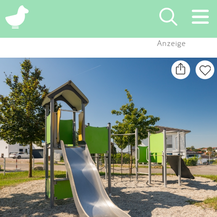
×
Anzeige
Suchen
Eintragen
App
Blog
Partner
Kontakt