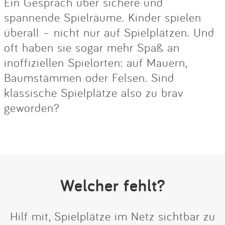
Ein Gespräch über sichere und
spannende Spielräume. Kinder spielen
überall – nicht nur auf Spielplätzen. Und
oft haben sie sogar mehr Spaß an
inoffiziellen Spielorten: auf Mauern,
Baumstämmen oder Felsen. Sind
klassische Spielplätze also zu brav
geworden?
Welcher fehlt?
Hilf mit, Spielplätze im Netz sichtbar zu