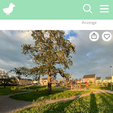
×
Anzeige
Suchen
Eintragen
App
Blog
Partner
Kontakt