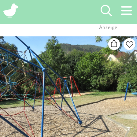
×
Anzeige
Suchen
Eintragen
App
Blog
Partner
Kontakt