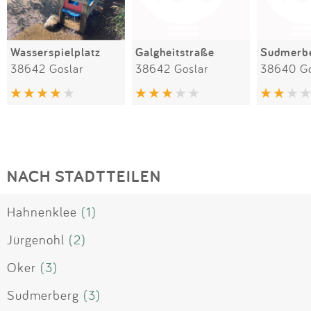
Wasserspielplatz
Galgheitstraße
Sudmerbe
38642 Goslar
38642 Goslar
38640 Go
NACH STADTTEILEN
Hahnenklee
(1)
Jürgenohl
(2)
Oker
(3)
Sudmerberg
(3)