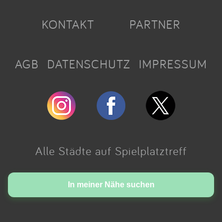
KONTAKT
PARTNER
AGB
DATENSCHUTZ
IMPRESSUM
Alle Städte auf Spielplatztreff
Made with love in Cologne.
In meiner Nähe suchen