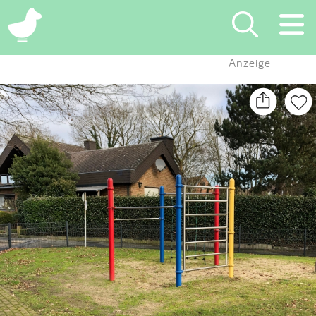
×
Anzeige
Suchen
Eintragen
App
Blog
Partner
Kontakt