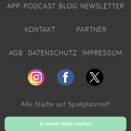
APP
PODCAST
BLOG
NEWSLETTER
KONTAKT
PARTNER
AGB
DATENSCHUTZ
IMPRESSUM
Alle Städte auf Spielplatztreff
Made with love in Cologne.
In meiner Nähe suchen