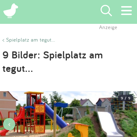
×
Anzeige
Suchen
< Spielplatz am tegut...
9 Bilder: Spielplatz am
Eintragen
tegut...
App
Blog
9 / 9
Partner
Kontakt
‹
›