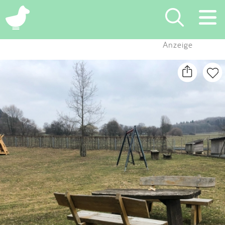
×
Anzeige
Suchen
Eintragen
App
Blog
Partner
Kontakt