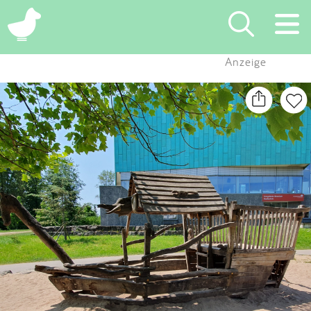
×
Anzeige
Suchen
Eintragen
App
Blog
Partner
Kontakt