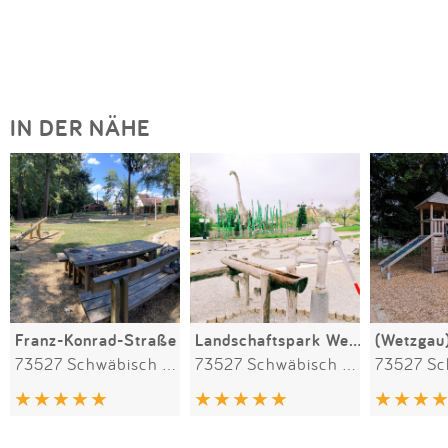
IN DER NÄHE
Franz-Konrad-Straße
Landschaftspark Wetzgau
(Wetzgau
73527 Schwäbisch Gmünd
73527 Schwäbisch Gmünd