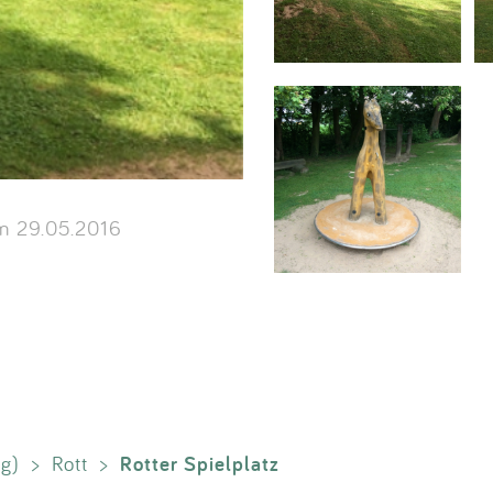
 29.05.2016
Rotter Spielplatz
g)
>
Rott
>