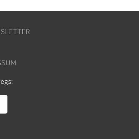
SLETTER
SSUM
wegs: