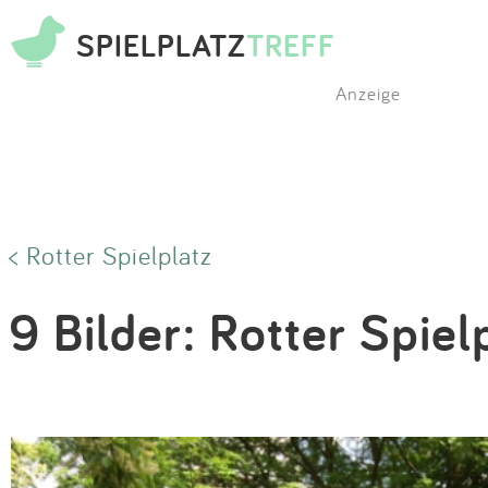
SPIELPLATZ
TREFF
Anzeige
< Rotter Spielplatz
9 Bilder: Rotter Spiel