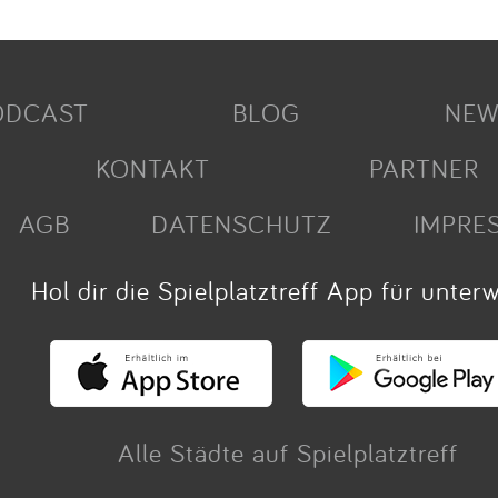
ODCAST
BLOG
NEW
KONTAKT
PARTNER
AGB
DATENSCHUTZ
IMPRE
Hol dir die Spielplatztreff App für unter
Alle Städte auf Spielplatztreff