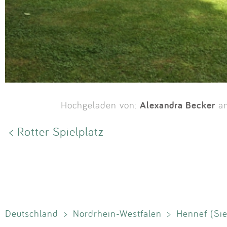
Alexandra Becker
Hochgeladen von:
am
< Rotter Spielplatz
Deutschland
>
Nordrhein-Westfalen
>
Hennef (Sie