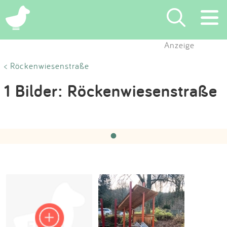
×
Anzeige
Suchen
< Röckenwiesenstraße
1 Bilder: Röckenwiesenstraße
Eintragen
App
Hochgeladen von:
Raus-mit-uns
am 15.07.2022
‹
›
1 / 1
Blog
Partner
Kontakt