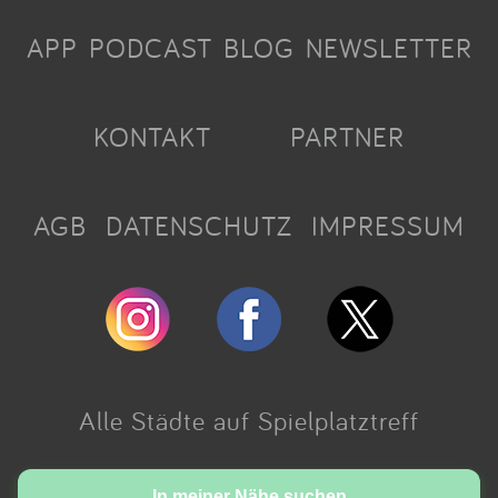
APP
PODCAST
BLOG
NEWSLETTER
KONTAKT
PARTNER
AGB
DATENSCHUTZ
IMPRESSUM
Alle Städte auf Spielplatztreff
Made with love in Cologne.
In meiner Nähe suchen