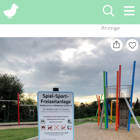
×
Anzeige
Suchen
Eintragen
App
Blog
Partner
Kontakt