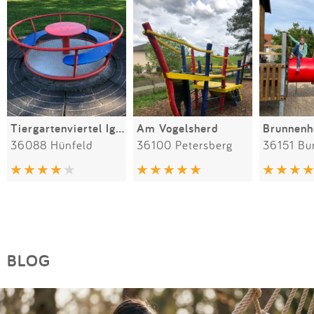
Tiergartenviertel Igelstück
Am Vogelsherd
Brunnenh
36088 Hünfeld
36100 Petersberg
36151 Bu
BLOG