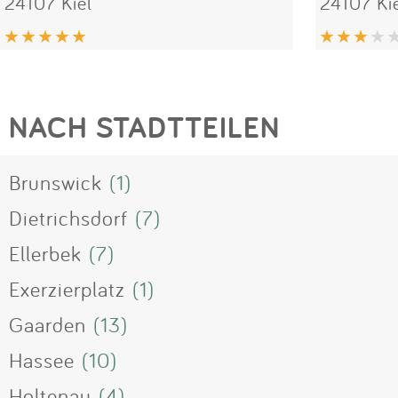
24107 Kiel
24107 Ki
NACH STADTTEILEN
Brunswick
(1)
Dietrichsdorf
(7)
Ellerbek
(7)
Exerzierplatz
(1)
Gaarden
(13)
Hassee
(10)
Holtenau
(4)