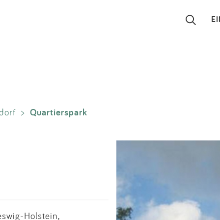
E
Suchen
Eintragen
Quartierspark
dorf
>
App
Blog
Partner
Kontakt
swig-Holstein,