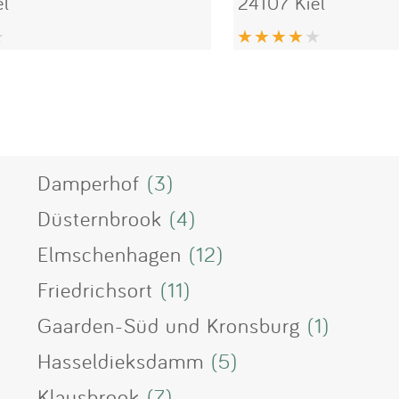
el
24107 Kiel
Damperhof
(3)
Düsternbrook
(4)
Elmschenhagen
(12)
Friedrichsort
(11)
Gaarden-Süd und Kronsburg
(1)
Hasseldieksdamm
(5)
Klausbrook
(7)