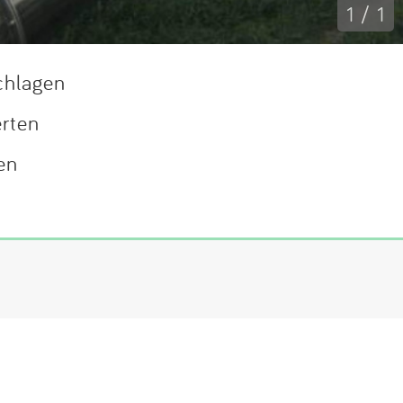
1 / 1
chlagen
erten
en