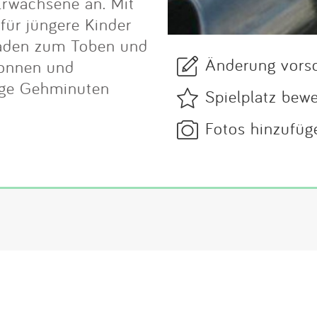
 Erwachsene an. Mit
für jüngere Kinder
laden zum Toben und
Änderung vors
Sonnen und
nige Gehminuten
Spielplatz bew
Fotos hinzufüg