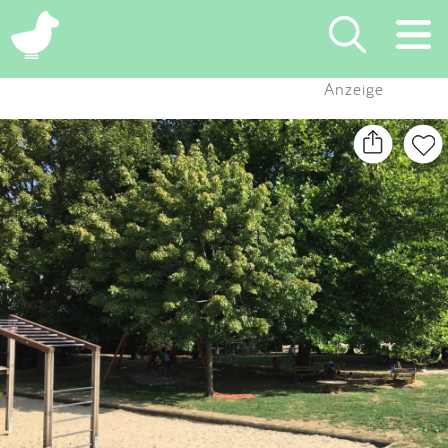
×
Anzeige
Suchen
Eintragen
App
Blog
Partner
Kontakt