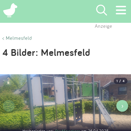
×
Anzeige
Suchen
< Melmesfeld
4 Bilder: Melmesfeld
Eintragen
App
1 / 4
Blog
Partner
‹
›
Kontakt
Hochgeladen von:
Die4Stieglitze
am 26.04.2025