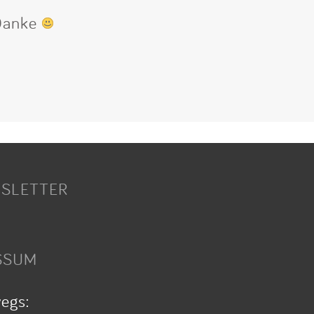
 Danke
SLETTER
SSUM
wegs: