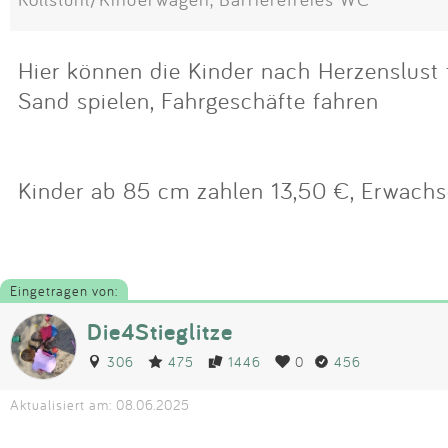
Hier können die Kinder nach Herzenslust t
Sand spielen, Fahrgeschäfte fahren
Kinder ab 85 cm zahlen 13,50 €, Erwachsen
Eingetragen von:
Die4Stieglitze
306
475
1446
0
456
Aktualisiert am: 08.06.2025