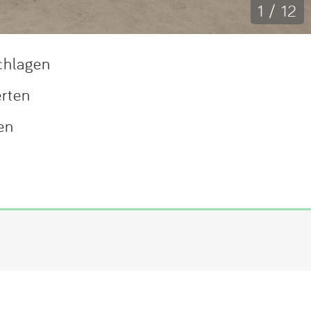
1 / 12
chlagen
erten
en