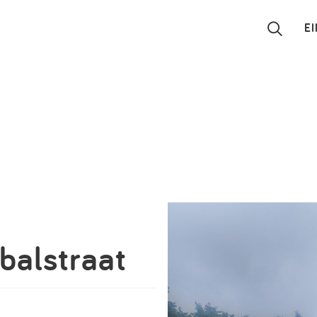
E
Suchen
Eintragen
App
Blog
Partner
balstraat
Kontakt