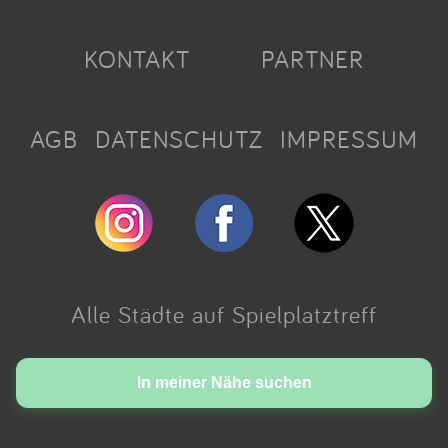
KONTAKT
PARTNER
AGB
DATENSCHUTZ
IMPRESSUM
Alle Städte auf Spielplatztreff
Made with love in Cologne.
In meiner Nähe suchen