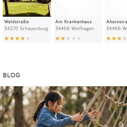
Waldstraße
Am Krankenhaus
Ahornstr
34270 Schauenburg
34466 Wolfhagen
34466 W
BLOG