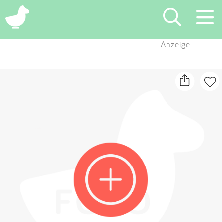
×
Anzeige
Suchen
Eintragen
App
Blog
Partner
Kontakt