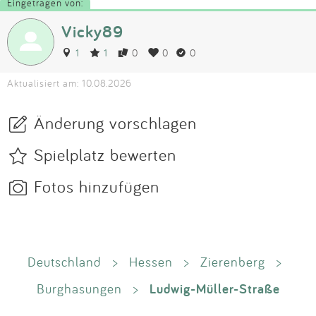
Eingetragen von:
Vicky89
1
1
0
0
0
Aktualisiert am: 10.08.2026
Änderung vorschlagen
Spielplatz bewerten
Fotos hinzufügen
Deutschland
>
Hessen
>
Zierenberg
>
Ludwig-Müller-Straße
Burghasungen
>