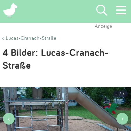
×
Anzeige
Suchen
< Lucas-Cranach-Straße
4 Bilder: Lucas-Cranach-
Eintragen
Straße
App
Blog
2 / 4
Partner
Kontakt
‹
›